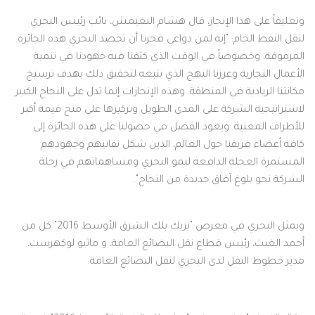
وتعليقاً على هذا الإنجاز، قال هشام النغيمش، نائب رئيس البحري
لنقل النفط الخام: "إنه لمن دواعي فخرنا أن تحصد البحري هذه الجائزة
المرموقة، وخصوصاً في الوقت الذي كثفنا فيه جهودنا في تنمية
الأعمال التجارية وعززنا النهج الذي نتبعه لتحقيق ذلك بهدف ترسيخ
مكانتنا الريادية في المنطقة. وهذه الإنجازات إنما تدل على النجاح الكبير
لاستراتيجية الشركة على المدى الطويل وتركيزها على منح قيمة أكبر
للأطراف المعنية. ويعود الفضل في حصولنا على هذه الجائزة إلى
كافة أعضاء فريقنا حول العالم، الذين شكل تفانيهم وجهودهم
المستمرة العجلة الدافعة لنمو البحري ومساهماتهم في رحلة
الشركة نحو بلوغ آفاق جديدة من النجاح".
ويمثل البحري في معرض "بريك بلك الشرق الأوسط 2016" كل من
أحمد الغيث، رئيس قطاع نقل البضائع العامة، و ماثيو لوكهرست،
مدير خطوط النقل لدى البحري لنقل البضائع العامة.