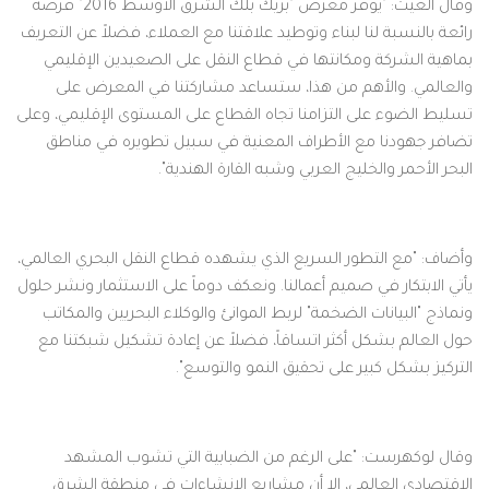
وقال الغيث: "يوفر معرض "بريك بلك الشرق الأوسط 2016" فرصة
رائعة بالنسبة لنا لبناء وتوطيد علاقتنا مع العملاء، فضلاً عن التعريف
بماهية الشركة ومكانتها في قطاع النقل على الصعيدين الإقليمي
والعالمي. والأهم من هذا، ستساعد مشاركتنا في المعرض على
تسليط الضوء على التزامنا تجاه القطاع على المستوى الإقليمي، وعلى
تضافر جهودنا مع الأطراف المعنية في سبيل تطويره في مناطق
البحر الأحمر والخليج العربي وشبه القارة الهندية".
وأضاف: "مع التطور السريع الذي يشهده قطاع النقل البحري العالمي،
يأتي الابتكار في صميم أعمالنا. ونعكف دوماً على الاستثمار ونشر حلول
ونماذج "البيانات الضخمة" لربط الموانئ والوكلاء البحريين والمكاتب
حول العالم بشكل أكثر اتساقاً، فضلاً عن إعادة تشكيل شبكتنا مع
التركيز بشكل كبير على تحقيق النمو والتوسع".
وقال لوكهرست: "على الرغم من الضبابية التي تشوب المشهد
الاقتصادي العالمي، إلا أن مشاريع الإنشاءات في منطقة الشرق