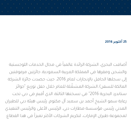
25 أكتوبر 2016
أضافت البحري، الشركة الرائدة عالمياً في مجال الخدمات اللوجستية
والشحن ومقرها في المملكة العربية السعودية، جائزتين مرموقتين
إلى سجلها الحافل بالإنجازات لعام 2016، حيث حصدت جائزة الشركة
المالكة للسفن/ الشركة المشغّلة للعام خلال حفل توزيع "جوائز
ستاندرد البحرية 2016" في نسختها الثالثة، الذي أقيم في دبي تحت
رعاية سمو الشيخ أحمد بن سعيد آل مكتوم، رئيس هيئة دبي للطيران
المدني رئيس مؤسسة مطارات دبي، الرئيس الأعلى والرئيس التنفيذي
لمجموعة طيران الإمارات، لتكريم الشركات الأكثر تميزاً في هذا القطاع.