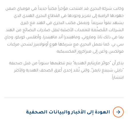
وكانت شركة البحري قد افتتحت مؤخراً مكتباً جديداً في مومباي ضمن
جهودها الرامية إلى تعزيز وجودها في القطاع البحري الهندي الذي
يشهد نمواً سريعاً. ويعمل مكتب البحري في الهند مع كبرى
الشركات المُصنِّعة للمعدات الأصلية لنقل صادرات البضائع من الهند
بما في ذلك تاتا، وماروتي، وماهيندرا أند ماهيندرا، وأطلس كوبكو، وجاي
سي بي. كما تعمل البحري مع شريكها هوغ أوتولاينرز لشحن مركبات
فولكس واغن إلى فيراكروز المكسيكية.
يذكر أن "جوائز ماريتايم الهندية" يتم تنظيمها سنوياً من قبل صحيفة
"دايلي شيبنغ تايمز"، والتي تُعَد إحدى أعرق الصحف الهندية والأكثر
انتشاراً.
arrow_backward
العودة إلى الأخبار والبيانات الصحفية