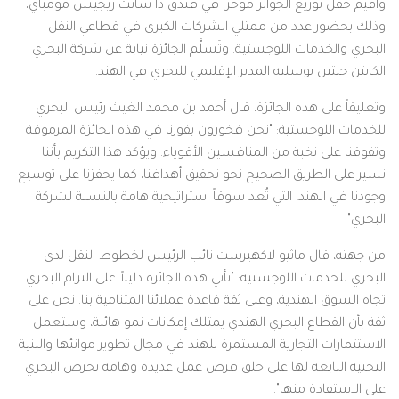
وأقيم حفل توزيع الجوائز مؤخراً في فندق ذا سانت ريجيس مومباي،
وذلك بحضور عدد من ممثلي الشركات الكبرى في قطاعي النقل
البحري والخدمات اللوجستية. وتَسلَّم الجائزة نيابة عن شركة البحري
الكابتن جيتين بوسليه المدير الإقليمي للبحري في الهند.
وتعليقاً على هذه الجائزة، قال أحمد بن محمد الغيث رئيس البحري
للخدمات اللوجستية: "نحن فخورون بفوزنا في هذه الجائزة المرموقة
وتفوقنا على نخبة من المنافسين الأقوياء. ويؤكد هذا التكريم بأننا
نسير على الطريق الصحيح نحو تحقيق أهدافنا، كما يحفزنا على توسيع
وجودنا في الهند، التي تُعَد سوقاً استراتيجية هامة بالنسبة لشركة
البحري".
من جهته، قال ماثيو لاكهيرست نائب الرئيس لخطوط النقل لدى
البحري للخدمات اللوجستية: "تأتي هذه الجائزة دليلاً على التزام البحري
تجاه السوق الهندية، وعلى ثقة قاعدة عملائنا المتنامية بنا. نحن على
ثقة بأن القطاع البحري الهندي يمتلك إمكانات نمو هائلة، وستعمل
الاستثمارات التجارية المستمرة للهند في مجال تطوير موانئها والبنية
التحتية التابعة لها على خلق فرص عمل عديدة وهامة تحرص البحري
على الاستفادة منها".