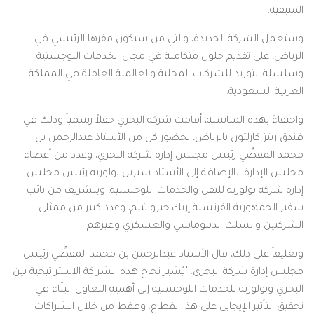
المتبقية.
وستعمل الشركة الجديدة، والتي من سيكون مقرها الرئيسي في
الرياض، على تقديم حلول متكاملة في مجال الخدمات اللوجستية
وسلسلة التوريد للشركات المحلية والعالمية العاملة في المملكة
العربية السعودية.
واحتفاءً بهذه المناسبة، أقامت شركة البحري حفلاً رسمياً وذلك في
فندق ريتز كارلتون بالرياض، بحضور كل من الأستاذ عبدالرحمن بن
محمد المفضِّي رئيس مجلس إدارة شركة البحري، وعدد من أعضاء
مجلس الإدارة، بالإضافة إلى الأستاذ سيريل بولوريه رئيس مجلس
إدارة شركة بولوريه للنقل والخدمات اللوجستية، وبتشريف من نائب
سفير الجمهورية الفرنسية إريك-جيرو تيلم، وعدد كبير من ممثلي
الشركتين والسلك الدبلوماسي والعسكري وغيرهم.
وتعليقاً على ذلك، قال الأستاذ عبدالرحمن بن محمد المفضِّي رئيس
مجلس إدارة شركة البحري: "يُشير نجاح هذه الشراكة الاستراتيجية بين
البحري وبولوريه للخدمات اللوجستية إلى أهمية التعاون البنّاء في
تحقيق التأثير الإيجابي على هذا القطاع. وفقط من خلال الشراكات