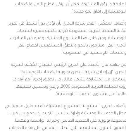
الهادفة والرؤى المشتركة يمكن أن يرتقي قطاع النقل والخدمات
اللوجستية إلى آفاق نمو جديدة".
وأضاف المفضِّي: "تفخر شركة البحري بأن تؤدي دوراً نشطاً في تعزيز
مكانة المملكة العربية السعودية كبوابة عالمية مميزة للخدمات
اللوجستية. ومن خلال هذا المشروع المشترك وغيره من المبادرات
الأخرى، نبقى ملتزمون بالنمو والتطوّر المستقبليين لقطاع النقل
والخدمات اللوجستية في السعودية".
من جهته، قال الأستاذ علي الحربي الرئيس التنفيذي المُكلَّف لشركة
البحري: "إن إطلاق شركة ’البحري بولوريه للخدمات اللوجستية‘
سيمكننا من المشاركة بشكل فعّال في تحقيق إحدى أهم أهداف
رؤية المملكة العربية السعودية 2030، ورفع وتحسين تصنيفها
عالمياً على مستوى الخدمات اللوجستية".
وأضاف الحربي: "سيتيح لنا المشروع المشترك تقديم حلول عالمية في
مجال الخدمات اللوجستية وإدارة سلاسل التوريد، إذ يجمع بين خبرات
مجموعة بولوريه على الصعيد العالمي وخبراتنا الواسعة وفهمنا
العميق للسوق المحلية بما يلبي الطلب المتنامي على هذه الخدمات