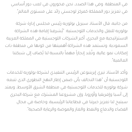
في المنطقة. وفي هذا الصدد، نحن فخورون في لعب دور أساسي
في تعزيز دور المملكة كمركز لوجستي رائد على مستوى العالم".
من جانبه، قال الأستاذ سيريل بولوريه رئيس مجلس إدارة شركة
بولوريه للنقل والخدمات اللوجستية: "يُشرفنا إقامة هذه الشراكة
الاستراتيجية مع البحري، أكبر الشركات اللوجستية في المملكة العربية
السعودية. وتستمد هذه الشراكة أهميتها من كونها في منطقة ذات
إمكانات نمو عالية، وتُعَد إنجازاً مهماً بالنسبة لنا يُضاف إلى شبكتنا
العالمية".
وأكد الأستاذ تيري إيرينبوغن الرئيس التنفيذي لشركة بولوريه للخدمات
اللوجستية أن "هذا التحالف يأتي ضمن إطار النهج التطوري الذي تتبعه
شركة بولوريه للخدمات اللوجستية في منطقة الشرق الأوسط، ويمتد
إلى آسيا وإفريقيا وأوروبا، وإن مشروعنا المشترك مع شركة البحري
سيتيح لنا تعزيز خبرتنا في قطاعاتنا الرئيسية، وخاصة في مجال
الفضاء والدفاع والنفط والغاز والموضة والرعاية الصحية".