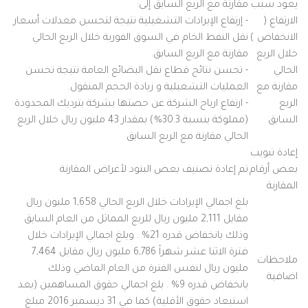
يعود سبب
مقارنة مع الربع السابق إلى:
الارتفاع (
- إرتفاع الإيرادات التشغيلية نتيجة لتحسن معدلات أسعار
الانخفاض )
نقل النفط الخام في السوق الفورية خلال الربع الحالي
خلال الربع
مقارنة مع الربع السابق.
الحالي
- تحسن نتائج قطاع نقل البضائع العامة نتيجة تحسن
مقارنة مع
العمليات التشغيلية و زيادة الحجم المنقول.
الربع
- ارتفاع ارباح الشركة عن حصتها بشركة بترديك المحدودة
السابق
(مملوكة بنسبة 30.3%) بمقدار 43 مليون ريال خلال الربع
الحالي مقارنة مع الربع السابق
إعادة تبويب
بعض أرقام
تم إعادة تصنيف بعض البنود لأغراض المقارنة
المقارنة
بلغ اجمالي الإيرادات خلال الربع الحالي 1,658 مليون ريال
مقابل 2,111 مليون ريال للربع المماثل من العام السابق
وذلك بانخفاض قدره 21% . وبلغ اجمالي الإيرادات خلال
فترة الاثنا عشر شهراً 6,786 مليون ريال مقابل 7,464
ملاحظات
مليون ريال لنفس الفترة من العام الماضي وذلك
اضافية
بانخفاض قدره 9% . بلغ اجمالي حقوق المساهمين (بعد
استبعاد حقوق الأقلية) كما في 31 ديسمبر 2016 مبلغ