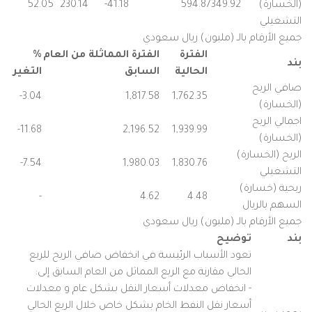
(الخسارة)
349.92
594.87
41.18-
230.14
52.05
التشغيلي
جميع الأرقام بالـ (مليون) ريال سعودي
الفترة
الفترة المماثلة من العام
%
بند
الحالية
السابق
التغير
صافي الربح
3.04-
1,817.58
1,762.35
(الخسارة)
اجمالي الربح
11.68-
2,196.52
1,939.99
(الخسارة)
الربح (الخسارة)
7.54-
1,980.03
1,830.76
التشغيلي
ربحية (خسارة)
-
4.62
4.48
السهم بالريال
جميع الأرقام بالـ (مليون) ريال سعودي
بند
توضيح
تعود الأسباب الرئيسة في انخفاض صافي الربح للربع
الحالي مقارنة مع الربع المماثل من العام السابق إلى:
- انخفاض معدلات أسعار النقل بشكل عام و معدلات
أسعار نقل النفط الخام بشكل خاص خلال الربع الحالي