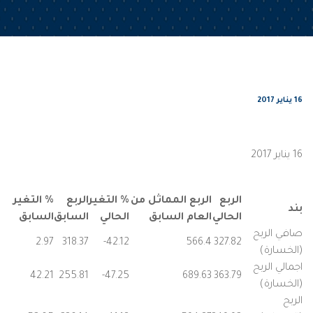
16 يناير 2017
16 يناير 2017
الربع
الربع المماثل من
% التغير
الربع
% التغير
بند
الحالي
العام السابق
الحالي
السابق
السابق
صافي الربح
2.97
318.37
42.12-
566.4
327.82
(الخسارة)
اجمالي الربح
42.21
255.81
47.25-
689.63
363.79
(الخسارة)
الربح