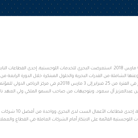
الرياض، المملكة العربية السعودية – 03 مارس 2018: استعرضت البحري للخدمات اللوجستية، إحدى 
تها الشاملة من القدرات البحرية والحلول المبتكرة خلال الدورة الرابعة
التصنيع المحلي (أفد 2018). والذي أقيم في الفترة من 25 فبراير إلى 
ن عبدالعزيز آل سعود، وبتوجيهات من صاحب السمو الملكي ولي العهد نائ
واستعرضت البحري للخدمات اللو
 اللوجستية القائمة على الابتكار أمام الشركات العاملة في القطاع والعملا