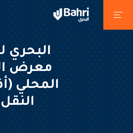
البحري ل
معرض الق
النقل 