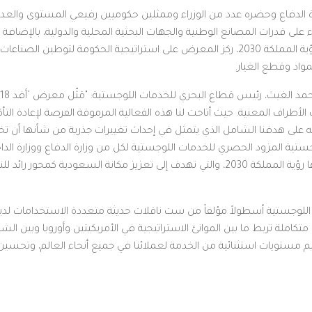
ة الدفاع وحضره عدد من الوزراء وممثلين حكوميين رفيعي المستوى وال
ى قدرات المصانع الوطنية والجهات البحثية المحلية والدولية، بالإضافة إل
للقوات المسلحة. وتماشياً مع أهداف رؤية المملكة 2030، ركز المعرض على استراتيجية الحكو
واد وقطع الغيار.
الأطراف المعنية. حيث أتاحت لنا هذه الفعالية المرموقة الفرصة لإعادة ال
لى هدفنا الشامل الذي يتمثل في إحداث تغييرات جذرية من شأنها أن تخلق تح
جستية المزود الحصري للخدمات اللوجستية لكل من وزارة الدفاع ووزارة الداخلي
محوري وفقاً لخارطة الطريق التي حددتها رؤية المملكة 2030، والتي تهدف إلى تعزيز مكان
للوجستية أسطولاً مؤلفاً من ست ناقلات حديثة متعددة الاستخدامات لديها
املة تربط ما بين الموانئ الاستراتيجية في الأمريكيتين وأوروبا وبين ا
يم مستويات استثنائية من الخدمة لعملائنا في جميع أنحاء العالم، وتحسين