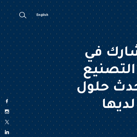
English
شارك في
التصنيع
تعرض أحدث حلول
لديها