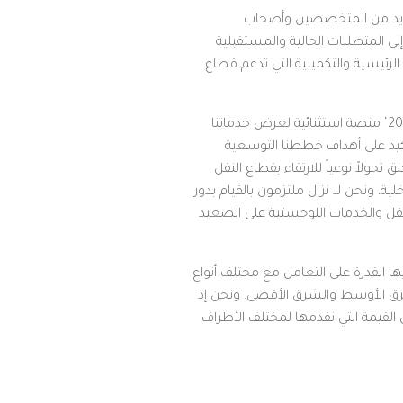
عديد من المتخصصين وأصحاب
ى المتطلبات الحالية والمستقبلية
مة لتوطين الصناعات الرئيسية والتكميلية التي تدعم قطاع
وفي هذا الصدد، قال السيد أحمد بن محمد الغيث، رئيس قطاع البحري للخدمات اللوجستية: "مَثّل معرض ’أفد 2018‘ منصة استثنائية لعرض خدماتنا
تأكيد على أهداف خططنا التوسعية
ولاً نوعياً للارتقاء بقطاع النقل
ة، ونحن لا نزال ملتزمون بالقيام بدور
ة السعودية كمحور رائد للنقل والخدمات اللوجستية على الصعيد
 القدرة على التعامل مع مختلف أنواع
لشرق الأوسط والشرق الأقصى. ونحن إذ
 القيمة التي نقدمها لمختلف الأطراف