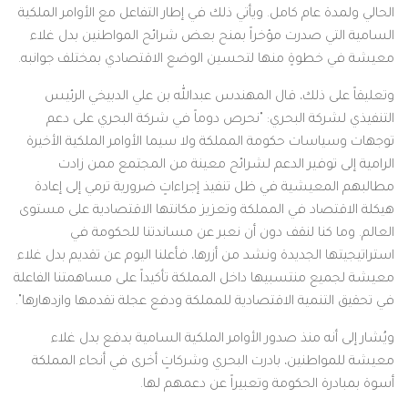
الحالي ولمدة عام كامل. ويأتي ذلك في إطار التفاعل مع الأوامر الملكية
السامية التي صدرت مؤخراً بمنح بعض شرائح المواطنين بدل غلاء
معيشة في خطوةٍ منها لتحسين الوضع الاقتصادي بمختلف جوانبه.
وتعليقاً على ذلك، قال المهندس عبدالله بن علي الدبيخي الرئيس
التنفيذي لشركة البحري: "نحرص دوماً في شركة البحري على دعم
توجهات وسياسات حكومة المملكة ولا سيما الأوامر الملكية الأخيرة
الرامية إلى توفير الدعم لشرائح معينة من المجتمع ممن زادت
مطالبهم المعيشية في ظل تنفيذ إجراءاتٍ ضرورية ترمي إلى إعادة
هيكلة الاقتصاد في المملكة وتعزيز مكانتها الاقتصادية على مستوى
العالم. وما كنا لنقف دون أن نعبر عن مساندتنا للحكومة في
استراتيجيتها الجديدة ونشد من أزرها، فأعلنا اليوم عن تقديم بدل غلاء
معيشة لجميع منتسبيها داخل المملكة تأكيداً على مساهمتنا الفاعلة
في تحقيق التنمية الاقتصادية للمملكة ودفع عجلة تقدمها وازدهارها".
ويُشار إلى أنه منذ صدور الأوامر الملكية السامية بدفع بدل غلاء
معيشة للمواطنين، بادرت البحري وشركاتٍ أخرى في أنحاء المملكة
أسوة بمبادرة الحكومة وتعبيراً عن دعمهم لها.