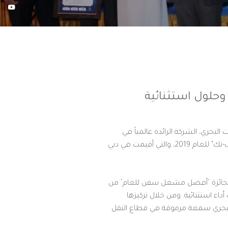
وحلول استثنائية
 المتتالية، حصدت البحري، الشركة الرائدة عالمياً في
‏مجال النقل والخدمات اللوجستية، جائزة "أفضل مشغل سفن للعام"، وذلك خلال النسخة العاشرة من "جوائز شيب-تك" للعام 2019، والتي أقيمت في دبي
لفوز بجائزة ’أفضل مشغل سفن للعام‘ من
داء استثنائية. ومن خلال تركيزها
 البحري سمعة مرموقة في قطاع النقل