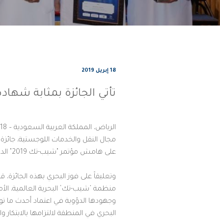
18 إبريل 2019
تأتي الجائزة بمثابة شها
على هامش مؤتمر "شيب-تك 2019" الدولي المتخصص بقطاع النقل البحري.
وتعليقاً على فوز البحري بهذه الجائزة،
منظمة ’شيب-تك‘ البحرية العالمية، الأمر
وجهودها الدؤوبة في اعتماد أحدث ما ت
البحري في المنطقة لالتزامها بالابتكار وال