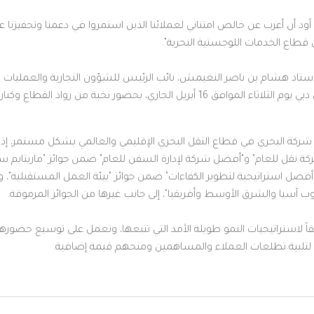
أود أن أعرب عن خالص امتناني لعملائنا الذين استمروا في دعمنا وتحفيزنا عل
لى قطاع الخدمات اللوجستية البحرية".
لأستاذ هشام بن ناصر النغيمش، نائب الرئيس للشؤون التجارية والعمليات 
الحفل الذي أقيم في فندق دوسيت ثاني دبي يوم الثلاثاء الموافق 16 أبريل الجاري، بح
 شركة البحري في قطاع النقل البحري الإقليمي والعالمي بشكل مستمر، إذ 
أفضل شركة نقل للعام" و"أفضل شركة لإدارة السفن للعام" ضمن جوائز "ماريتايم 
ضل استراتيجية لتطوير الكفاءات" ضمن جوائز "بيئة العمل المستقبلية"، وجا
ب آسيا والشرق الأوسط وأفريقيا"، إلى جانب غيرها من الجوائز المرموقة.
ً لاستراتيجيات النمو طويلة الأمد التي تتبعها، وتعمل على توسيع حضورها
لتلبية تطلعات العملاء والمساهمين ومنحهم قيمة إضافية.