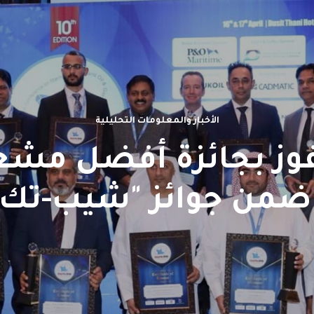
الأخبار والمعلومات التحليلية
فوز بجائزة أفضل م
ضمن جوائز "شيب-تك" 019