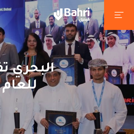
البحري ت
للعام 