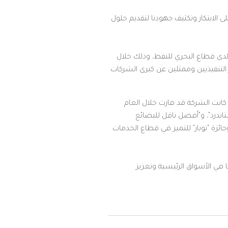
ى الابتكار وتكثيف جهودنا لتقديم حلول
لدى قطاع البحري للنفط، وذلك خلال
ضور نخبة من رواد القطاع وكبار التنفيذيين وممثلين عن كبرى الشركات
كانت الشركة قد فازت خلال العام
ستاندرد"، و"أفضل ناقل للبضائع
ئزة "توباز" للتميز في قطاع الخدمات
 في الأسواق الرئيسية وتعزيز