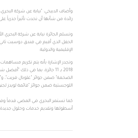
وأضاف الدبيخي: "نيابة عن شركة البحري، 
رائدة من شأنها أن تحدث تأثيراً جذرياً ع
وتسلم الجائزة نيابة عن شركة البحري ا
الإقليمية والدولية.
وتجدر الإشارة بأنه يتم تكريم مساهمات
2018 بـ 11 جائزة، بما في ذلك "
الضخمة" ضمن جوائز "غلوبال فريت"، و"أف
اللوجستية ضمن جوائز "قائمة لويدز لجنو
كما تستمر البحري في المضي قدماً وفقا
أسطولها وتقديم خدمات وحلول جديدة 