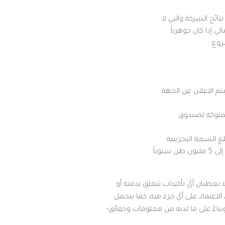
تائج الشركة والتي لا
لي إذا كان جوهرياً.
روع.
هة المنفذة في النصف الثاني من عام 2020 وسيتم الاعلان عن الجهة
لمملوكة لصندوق
حة 313 ألف متر مربع وتبلغ السعة التخزينية
عطيان أيّ تأكيدات تتعلق بدقته أو
اعتماد على أيّ جزء منه، كما يتحمل
وبناءً على ما لديه من معلومات وحقائق-