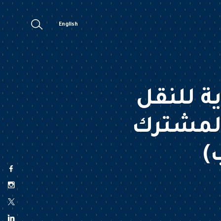
English
ة للنقل
المشترك
)