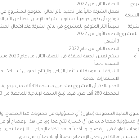
شروع
النصف الثاني من 2022.
تعمل الشركة حالياً على تحديد الأثر المالي المتوقع للمشروع في ن
الشركة
تتوقع بأن يكون جوهرياً. ستقوم الشركة بالإعلان لاحقاً عن الأثر الما
لشركة
سيبدأ الأثر المتوقع للمشروع في نتائج الشركة عند اكتمال المش
بي للمشروع
النصف الأول من 2022.
3 أشهر.
النصف الثاني من عام 2022.
أو
سيتم تعيين الج
المنفذه لاحقاً.
الشركة السعودية للاستثمار الزراعي والإنتاج الحيواني "سالك" ا
الاستثمارات العامة.
الجدير بالذكر أن المشروع يمتد على مسا
للمحطة 280 ألف طن، فيما تبلغ السعة الإنتاجية للمحطة من 3 إلى 5 مليون طن سنوياً.
سوق المالية السعودية (تداول) أي مسؤولية عن محتويات هذا الإفصاح، ولا ت
ّ مسؤولية مهما كانت عن أيّ خسارة تنتج عما ورد في هذا الإفصاح أو عن ال
ت الواردة في الإفصاح، و يأكد بأنه بعد اتخاذه الإجراءات اللازمة للتحري، 
 يتسبب إغفالها في جعل الإفصاح مضللاً أو ناقصاً أو غير دقيق.