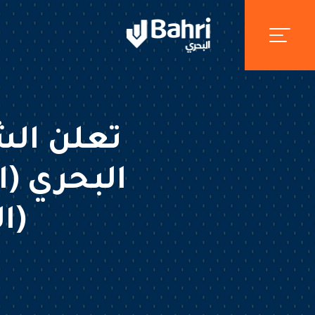
تعلن الش
البحري (
(ا