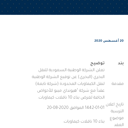
20 أغسطس 2020
بند
توضيح
تعلن الشركة الوطنية السعودية للنقل
البحري (البحري) عن توقيع الشركة الوطنية
مقدمة
لنقل الكيماويات المحدودة (شركة تابعة)
عقداً مع شركة "هيونداي ميبو للأحواض
الجافة لغرض بناء 10 ناقلات كيماويات.
تاريخ اعلان
1442-01-01 الموافق 2020-08-20
الترسية
موضوع
بناء 10 ناقلات كيماويات.
العقد