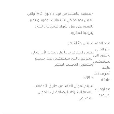
- تصنف الناقلات من نوع IMO Type 2 والتي
تعمل بكفاءة في استهلاك الوقود وتتميز
بالقدرة على نقل المواد كيماوية والمواد
بترولية المكررة.
مده العقد
سنتين و7 أشهر.
الأثر المالي
تعمل الشركة حالياً على تحديد الأثر المالي
والفترة التي
المتوقع والذي سينعكس عند استلام
سينعكس
وتشغيل الناقلات العشر.
عليها
أطراف ذات
لا يوجد.
علاقة
سيتم تمويل العقد عن طريق التدفقات
معلومات
النقدية للشركة بالإضافة الى التمويل
اضافية
المصرفي.