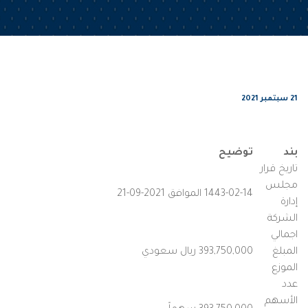
21 سبتمبر 2021
بند
توضيح
تاريخ قرار
مجلس
1443-02-14 الموافق 2021-09-21
إدارة
الشركة
اجمالي
المبلغ
393,750,000 ريال سعودي
الموزع
عدد
الأسهم