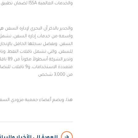
والخدمات العالمية ISSA لضمان تطبيق أعلى معايير إمداد السفن عبر الموانئ الرئيسية في جميع أنحاء العالم".
والجدير بالذكر أن البحري لإدارة السف
واسعة من خدمات إدارة السفن، تشمل الإد
للسفن، والتي تشمل ناقلات النفط، وناقل
من 3,000 شخص.
هذا، ويضم أعضاء جمعية مزودي السفن والخدمات العالمية 1,500 شركة من مختلف أنحاء العالم، 
arrow_backward
العودة إلى الأخبار والبي