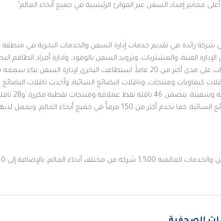
ن هي شركة رائدة في تقديم خدمات إدارة السفن والخدمات البحرية في منط
ارة الفنية، والمشتريات، وتزويد السفن بالوقود، وادارة أفراد الطاقم البح
السفن. وبفضل سجلها الحافل بالإنجازات على مدى أكثر من 20 عاماً، استطاعت البحري 
ات كيماويات ومنتجات، وناقلات البضائع السائبة، وأحدث ناقلات البضائع ا
متعددة الاستخدامات، و9 ناقلات للبضائع السائبة. كما تخدم أكثر من 150 مرفأً 
بالإضافة إلى 40 دولة كأعضاء في الجمعية الوطنية.
انات الصحفية