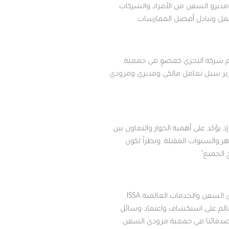
مديرو السفن من الأفراد والشركات
عمل وتبادل أفضل الممارسات.
 رئيس جمعية مزودي السفن والخدمات العالمية ISSA: "يشكّل انضمام شركة البحري كعضوٍ في جمعية
عزيز سبل تعامل مالكي ومديري ومزودي
 يؤكد على أهمية الحوار والتعاون بين
ر والسنوات المقبلة. ونظراً لكون
الجميع".
من جانبه، قال المهندس عبد العزيز صبري رئيس قطاع البحري لإدارة السفن: "يسعدنا الانضمام إلى جمعية مزودي السفن والخدمات العالمية ISSA
عالم على استكشاف واعتماد وسائل
ع أصدقائنا في جمعية مزودي السفن