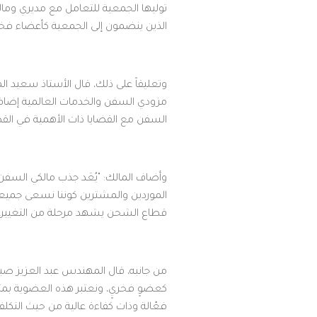
توليها الجمعية للتعامل مع مديري وما
الذين ينضمون إلى الجمعية كأعضاء فخر
مزودي السفن والخدمات العالمية إضافةً
السفن مع القضايا ذات الأهمية في القط
وأضاف المالك: "يُعَد جذب مالكي السفن 
الموردين والمشترين كوننا نسعى جميعاً 
قطاع الشحن يشهد مرحلة من التغيير، ل
كعضوٍ فخريٍ، ونعتبر هذه العضوية بم
فعّالة وذات كفاءة عالية من حيث التكل