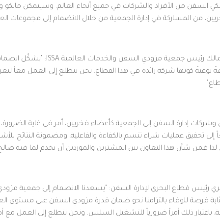
لكي السفن من الأفراد والشركات في جميع أنحاء العالم. وسيتمكن مالكو و
يين، من المشاركة في إدارة الجمعية من خلال الانضمام إلى مجموعات ال
وتعليقاً على ذلك، قال الأستاذ سعيد المالك
 نوعيةً كونها شركة رائدة في هذا القطاع. نحن نتطلع إلى العمل معاً لت
اع".
وشركات إدارة السفن إلى الجمعية كأعضاء فخريين، أمر في غاية الضرورة، إذ
إلى تحقيق عمليات شراء تتسم بالكفاءة والفاعلية، ومضمونة النتائج للأشه
ذا فمن شأن هذا التعاون بين المشترين والموردين أن يخدم لما فيه صالح 
ثابة فرصة للوفاء بالتزامنا نحو ضمان قدرة مزودي السفن على مستوى ال
فة، باعتبار ذلك أمراً ضرورياً للتشغيل السلس. ونحن نتطلع إلى العمل م