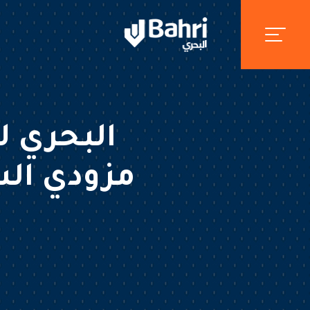
البحري ل
مزودي الس