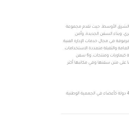
قة الشرق الأوسط، حيث تقدم مجموعة
ري، وبناء السفن الجديدة، وأمن
لإدارة السفن بناء سمعة مرموقة في مجال خدمات الإدارة الفنية
لعامة والثقيلة متعددة الاستخدامات.
وتدير الشركة أسطولاً مكوناً من 89 ناقلة وسفينة، يتضمن 46 ناقلة نفط عملاقة ومنتجات نفطية مكررة، و28 ناقلة كيماويات ومنتجات، و6 سفن
في جميع أنحاء العالم، ويعمل لديها على متن سفنها وفي مكاتبها أكثر