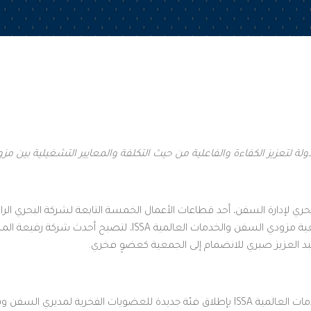
لتعزيز الكفاءة والفاعلية من حيث التكلفة والمعايير التشغيلية بين مز
20م: انضم قطاع البحري لإدارة السفن، أحد قطاعات الأعمال الخمسة التابعة لشركة البحر
اللوجستية على مستوى العالم، إلى جمعية مزودي السفن والخدمات 
بد العزيز صبري للانضمام إلى الجمعية كعضوٍ فخري.
ويؤكد قرار جمعية مزودي السفن والخدمات العالمية ISSA بإطلاق فئة جديدة للعضويات الفخ