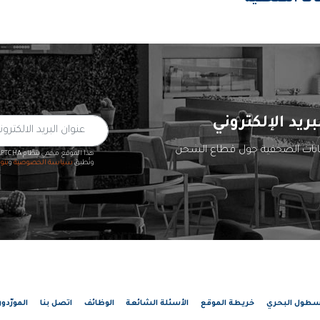
بريد الإلكتروني
يانات الصحفية حول قطاع الشحن
هذا الموقع محمي بنظام reCAPTCHA
وتُطبق
سياسة الخصوصية
و
بنو
سطول البحري
خريطة الموقع
الأسئلة الشائعة
الوظائف
اتصل بنا
المورّدو