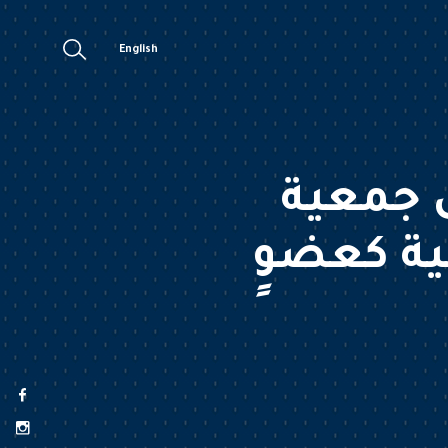
English
ى جمعية
ية كعضوٍ