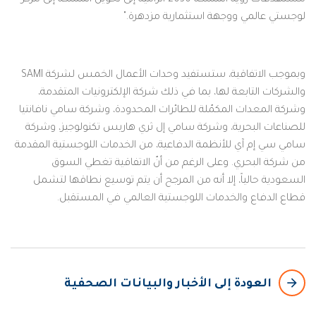
مستهدفات رؤية المملكة 2030 الرامية إلى تحويل المملكة إلى مركز
لوجستي عالمي ووجهة استثمارية مزدهرة."
وبموجب الاتفاقية، ستستفيد وحدات الأعمال الخمس لشركة SAMI
والشركات التابعة لها، بما في ذلك شركة الإلكترونيات المتقدمة،
وشركة المعدات المكمّلة للطائرات المحدودة، وشركة سامي نافانتيا
للصناعات البحرية، وشركة سامي إل ثري هاريس تكنولوجيز، وشركة
سامي
سي إم آي للأنظمة الدفاعية، من الخدمات اللوجستية المقدمة
من شركة البحري. وعلى الرغم من أنّ الاتفاقية تغطي السوق
السعودية حالياً، إلا أنه من المرجح أن يتم توسيع نطاقها لتشمل
قطاع الدفاع والخدمات اللوجستية العالمي في المستقبل.
arrow_backward
العودة إلى الأخبار والبيانات الصحفية