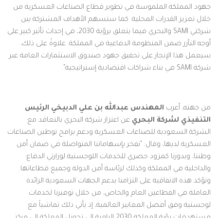
جهود المملكة الملموسة في تطوير قطاع الصناعات العسكرية من
خلال تعزيز القدرات المحلية. كما ستسهم الأهداف المشتركة بين
شركتي SAMI والبحري فيما يتعلق برؤية 2030، في إحداث تأثير كبير على
أوجه التآزر ضمن المنظومة الدفاعية في المملكة. علاوةً على ذلك،
سيعمل هذا الإنجاز على تحقيق جهود صندوق الاستثمارات العامة عبر
شركة SAMI في بناء شراكات اقتصادية إستراتيجية".
من جهته، أعرب
المهندس عبدالله بن علي الدبيخي الرئيس
التنفيذي لشركة البحري
عن اعتزاز شركة البحري بالتعاقد مع
الشركة السعودية للصناعات العسكرية ودعم برامج توطين الصناعات
العسكرية لديها، وقال: "نفخر بإسهاماتنا المتواصلة في ضمان أمن
وطننا، وبدورنا كمزود حصري للخدمات اللوجستية لوزارتي الدفاع
والداخلية في المملكة وكذلك لرئاسة أمن الدولة وجميع قطاعاتها.
وتؤكد هذه الاتفاقية على التزامنا بدعم الجهات السعودية الرائدة
العاملة في القطاعين العام والخاص، من خلال توفيرنا لخدمات
لوجستية وفق أفضل المعايير العالمية، إذ يأتي ذلك تماشياً مع