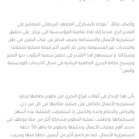
وأضاف قائلاً: " نتوجه بالشكر إلى المعهد البريطاني للمعايير على
التقدير الذي منحنا إياه لقاء ثقافتنا المؤسسية التي ترتكز على تحقيق
استمرارية الأعمال والاستدامة بصرف النظر عن غياب اليقين في ظل
والتحديات غير المسبوقة، ومن ثم تأمين أكبر قيمة ممكنة لعملائنا
وشركائنا. و سيسهم هذا التقدير في تحفيز سعينا الدؤوب نحو التميز
وترسيخ مكانة البحري العالمية الريادية في مجال الخدمات اللوجستية
والنقل."
يأتي هذا الإنجاز في أعقاب فراغ البحري من تطوير نظامها لإدارة
استمرارية الأعمال بالكامل على صعيد مكاتبها في كل من دبي
والرياض والدمام وجدة والجبيل، إذ استغرقت العملية عدة أشهر
لاستكمالها. وتطلبت عملية التطوير مشاركة أكثر من مئة موظف في
تحديد أهم عمليات الأعمال وتحليلها وتطوير ما يناهز 50 خطة
لاستمرارية الأعمال. كما تم اختبار أكثر من أربعين خطة منها وتدريب