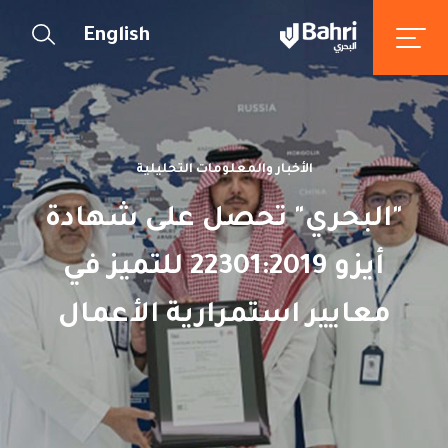
English
الأخبار والمعلومات التحليلية
"البحري" تحصل على شهادة
أيزو 22301:2019 للتميز في
معايير استمرارية الأعمال