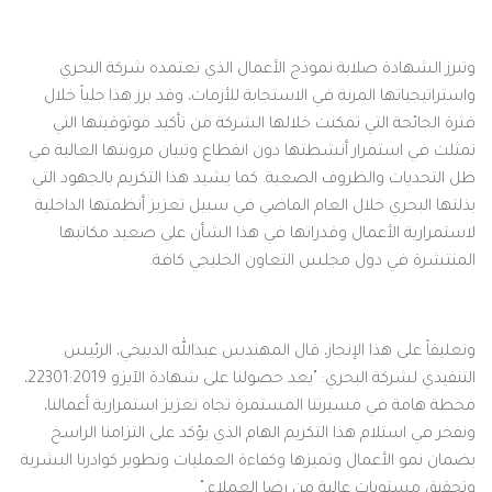
وتبرز الشهادة صلابة نموذج الأعمال الذي تعتمده شركة البحري
واستراتيجياتها المرنة في الاستجابة للأزمات، وقد برز هذا جلياً خلال
فترة الجائحة التي تمكنت خلالها الشركة من تأكيد موثوقيتها التي
تمثلت في استمرار أنشطتها دون انقطاع وتبيان مرونتها العالية في
ظل التحديات والظروف الصعبة. كما يشيد هذا التكريم بالجهود التي
بذلتها البحري خلال العام الماضي في سبيل تعزيز أنظمتها الداخلية
لاستمرارية الأعمال وقدراتها في هذا الشأن على صعيد مكاتبها
المنتشرة في دول مجلس التعاون الخليجي كافة.
وتعليقاً على هذا الإنجاز، قال المهندس عبدالله الدبيخي، الرئيس
التنفيذي لشركة البحري: "يعد حصولنا على شهادة الآيزو 22301:2019،
محطة هامة في مسيرتنا المستمرة تجاه تعزيز استمرارية أعمالنا،
ونفخر في استلام هذا التكريم الهام الذي يؤكد على التزامنا الراسخ
بضمان نمو الأعمال وتميزها وكفاءة العمليات وتطوير كوادرنا البشرية
وتحقيق مستويات عالية من رضا العملاء."