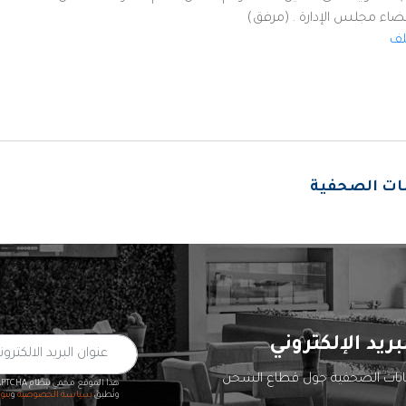
ضاء مجلس الإدارة . (مرفق)
ف
انات الصحفية
بريد الإلكتروني
يانات الصحفية حول قطاع الشحن
هذا الموقع محمي بنظام reCAPTCHA
وتُطبق
سياسة الخصوصية
و
بنو