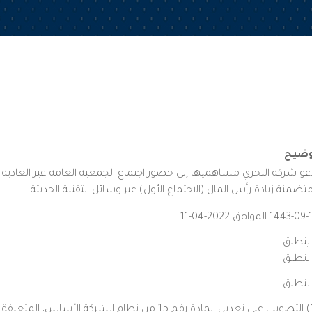
وضيح
عو شركة البحري مساهميها إلى حضور اجتماع الجمعية العامة غير العادية
متضمنة زيادة رأس المال (الاجتماع الأول) عبر وسائل التقنية الحديثة
1443- الموافق 2022-04-11
 ينطبق
 ينطبق
 ينطبق
11) التصويت على تعديل المادة رقم 15 من نظام الشركة الأساس، المتع