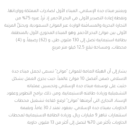
ويعتبر ميناء جدة الإسلامي، الميناء الأول لصادرات المملكة ووارداتها،
ونقطة إعادة التصدير الأولى في البحر الأحمر، إذ تَرِدُ عبره 75% من
التجارة البحرية والمسافَنة الواردة عبر الموانئ السعودية، ويحتلُّ المرتبة
الأولى بين موانئ البحر الأحمر، وهو الميناء المحوري الأول بالمنطقة،
بطاقة استيعابية تصل إلى 130 مليون طن، و (62) رصيفاً، و (4)
محطات، ومساحة تبلغ 12,5 كيلو متر مربع.
يشار إلى أن الهيئة العامة للموانئ "موانئ" تسعى لجعل ميناء جدة
الاسلامي ضمن أفضل 10 موانئ عالمياً، حيث يجري العمل بشكل
حثيث على توسعة ميناء جدة الإسلامي وتحسين عملياته
التشغيلية وزيادة طاقته الاستيعابية، ومن ذلك برامج التطوير وعقود
الإسناد التجاري التي أبرمتها "موانئ" لرفع كفاءة تشغيل محطات
الحاويات بميناء جدة الإسلامي، بعقود تمتد لـ 30 عاماً، وبقيمة
استثمارات تناهز 9 مليارات ريال، وزيادة الطاقة الاستيعابية لمحطات
الحاويات بأكثر من 70% لتصل إلى أكثر من 13 مليون حاوية.