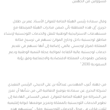
مسؤولين من الجهتين.
وقال سعادة رئيس الهيئة العامة للموانئ الأستاذ عمر بن طلال
حريري "إن هذه المنطقة تأتي ضمن مبادرات الهيئة المرتبطة مع
مستهدفات الاستراتيجية الوطنية للنقل والخدمات اللوجستية لإنشاء
مناطق لوجستية داخل وخارج الموانئ تسهم في ترسيخ مكانة
المملكة كمركز لوجستي عالمي، إضافة إلى أنها تسهم في تقديم
خدمات لوجستية عالية الكفاءة لمواكبة عجلة التنمية الوطنية ودعم
وتمكين طموحات المملكة الاقتصادية والاجتماعية وفق رؤية
السعودية 2030."​
من جهته، أعرب المهندس عبدالله بن علي الدبيخي، الرئيس التنفيذي
لشركة البحري عن سعادته بتوقيع الاتفاقية التي من شأنها أن تعزز
من الشراكة مع الهيئة العامة للموانئ، ضمن المساعي الهادفة إلى
تطوير الخدمات اللوجستية بالمملكة وتعزيز موقعها كبوابة إقليمية
لثلاث قارات في مجال الخدمات اللوجستية. وقال: "ستسهم هذه