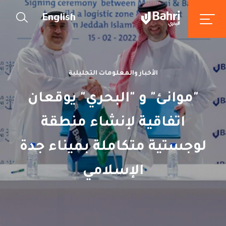
English
الأخبار والمعلومات التحليلية
"موانئ" و "البحري" يوقعان
اتفاقية لإنشاء منطقة
لوجستية متكاملة بميناء جدة
الإسلامي