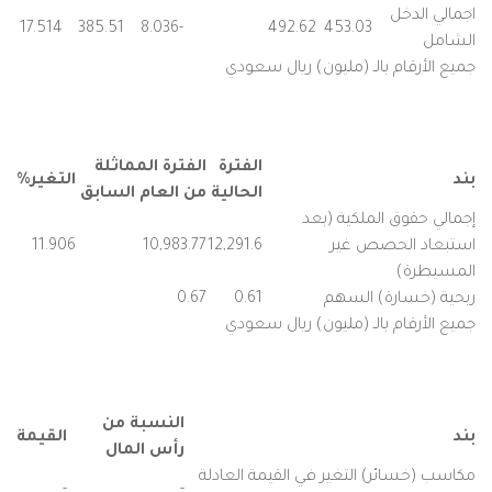
اجمالي الدخل
17.514
385.51
-8.036
492.62
453.03
الشامل
جميع الأرقام بالـ (مليون) ريال سعودي
الفترة
الفترة المماثلة
بند
التغير%
الحالية
من العام السابق
إجمالي حقوق الملكية (بعد
استبعاد الحصص غير
12,291.6
10,983.77
11.906
المسيطرة)
ربحية (خسارة) السهم
0.61
0.67
جميع الأرقام بالـ (مليون) ريال سعودي
النسبة من
بند
القيمة
رأس المال
مكاسب (خسائر) التغير في القيمة العادلة
-
-