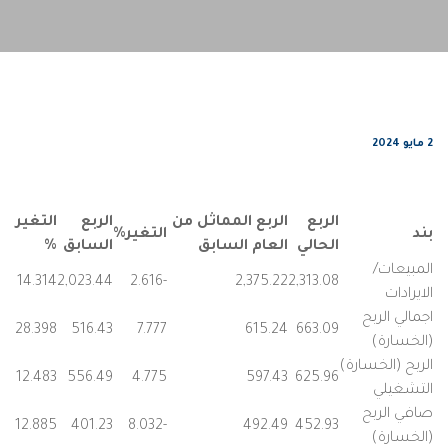
2 مايو 2024
الربع
الربع المماثل من
الربع
التغير
بند
التغير%
الحالي
العام السابق
السابق
%
المبيعات/
14.314
2,023.44
-2.616
2,375.22
2,313.08
الايرادات
اجمالي الربح
28.398
516.43
7.777
615.24
663.09
(الخسارة)
الربح (الخسارة)
12.483
556.49
4.775
597.43
625.96
التشغيلي
صافي الربح
12.885
401.23
-8.032
492.49
452.93
(الخسارة)