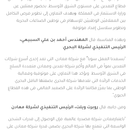
قطاع التعدين على مستوى الشرق الأوسط، بحضور ممثلين عن
وزارة الاستثمار في المملكة.
و
يهدف التعاون إلى تطوير فرص التكامل
بين العملاقيْن الوطنييْن للإسهام في توطين الصناعات البحرية
وتطوير سلاسل إمداد موثوقة.
وبهذه المناسبة، قال
المهندس أحمد بن علي السبيعي،
الرئيس التنفيذي لشركة البحري
:
"يسعدنا العمل سويا ً مع شركة معادن، التي تعد إحدى أسرع شركات
التعدين نمواً في العالم وأكبر شركة تعدين ومعادن متعددة السلع
في الشرق الأوسط. ويؤكد هذا التعاون على موثوقية وفعالية
الخدمات الرائدة التي تقدمها شركة البحري بصفتها الناقل البحري
الوطني بما يعزّز مكانتنا الرائدة على الصعيد العالمي في هذه القطاع
الحيوي".
ومن جانبه، قال
روبرت ويلت، الرئيس التنفيذي لشركة معادن
:
"باعتبارمعادن شركة مصدرة عالمية، فإن الوصول إلى قدرات الشحن
الواسعة التي تتمتع بها شركة البحري يضمن قدرة شركة معادن على